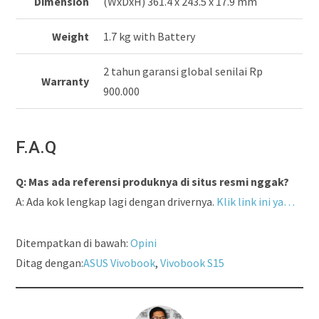
Dimension
(WxDxH) 361.4 x 243.5 x 17.9 mm
Weight
1.7 kg with Battery
2 tahun garansi global senilai Rp
Warranty
900.000
F.A.Q
Q: Mas ada referensi produknya di situs resmi nggak?
A: Ada kok lengkap lagi dengan drivernya.
Klik link ini ya…
Ditempatkan di bawah:
Opini
Ditag dengan:
ASUS Vivobook
,
Vivobook S15