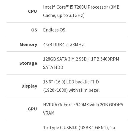
Intel® Core™ i5 7200U Processor (3MB
CPU
Cache, up to 3.1GHz)
OS
Endless OS
Memory
4 GB DDR4 2133MHz
128GB SATA 3 M.2 SSD + 1TB 5400RPM
Storage
SATA HDD
15.6” (16:9) LED backlit FHD
Display
(1920×1080) with slim bezel
NVIDIA GeForce 940MX with 2GB GDDR5
GPU
VRAM
1 x Type C USB3.0 (USB3.1 GEN1), 1 x