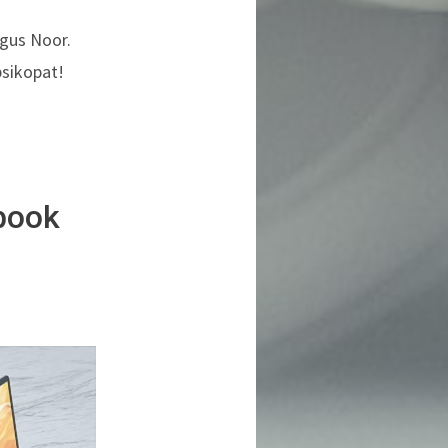
Agus Noor.
psikopat!
book