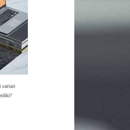
 varian
iliki?